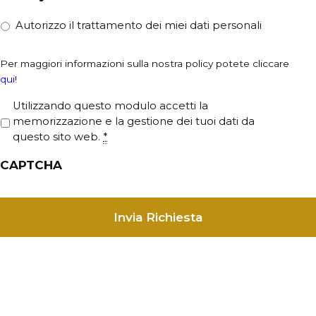
Autorizzo il trattamento dei miei dati personali
Per maggiori informazioni sulla nostra policy potete cliccare
qui!
P
Utilizzando questo modulo accetti la
r
memorizzazione e la gestione dei tuoi dati da
i
questo sito web.
*
v
CAPTCHA
a
c
y
*