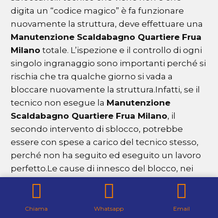
digita un “codice magico” è fa funzionare
nuovamente la struttura, deve effettuare una
Manutenzione Scaldabagno Quartiere Frua
Milano
totale. L’ispezione e il controllo di ogni
singolo ingranaggio sono importanti perché si
rischia che tra qualche giorno si vada a
bloccare nuovamente la struttura.Infatti, se il
tecnico non esegue la
Manutenzione
Scaldabagno Quartiere Frua Milano
, il
secondo intervento di sblocco, potrebbe
essere con spese a carico del tecnico stesso,
perché non ha seguito ed eseguito un lavoro
perfetto.Le cause di innesco del blocco, nei
modelli elettrici di ultima generazione, sono
causate anche da una carenza di
Manutenzione Scaldabagno Quartiere Frua
Chiama
Whatsapp
Email