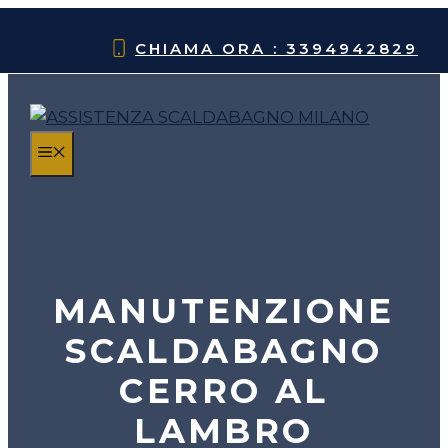
Vai
al
CHIAMA ORA : 3394942829
contenuto
MENU
MANUTENZIONE
SCALDABAGNO
CERRO AL
LAMBRO