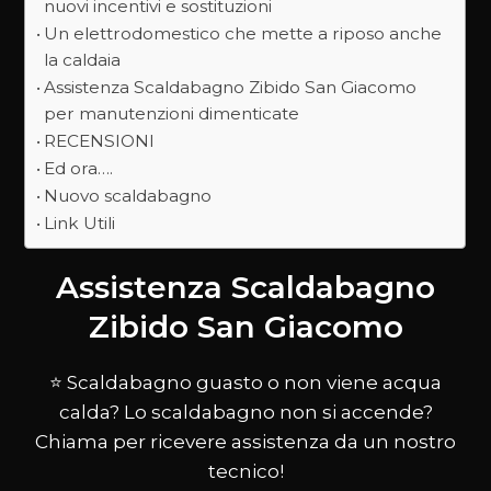
nuovi incentivi e sostituzioni
Un elettrodomestico che mette a riposo anche
la caldaia
Assistenza Scaldabagno Zibido San Giacomo
per manutenzioni dimenticate
RECENSIONI
Ed ora….
Nuovo scaldabagno
Link Utili
Assistenza Scaldabagno
Zibido San Giacomo
⭐ Scaldabagno guasto o non viene acqua
calda? Lo scaldabagno non si accende?
Chiama per ricevere assistenza da un nostro
tecnico!