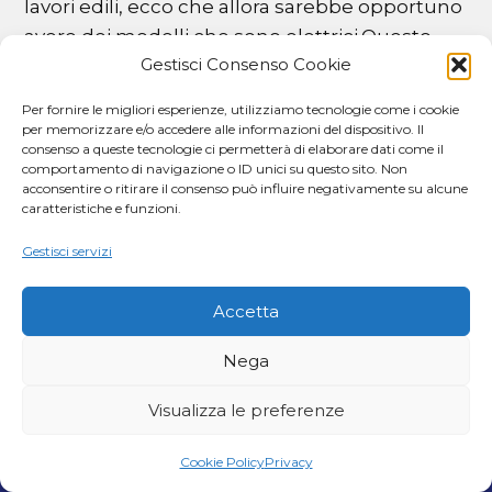
lavori edili, ecco che allora sarebbe opportuno
avere dei modelli che sono elettrici.Questo
Gestisci Consenso Cookie
permette già di avere un’idea di quali sono le
richieste che si possono esaudire, ma che
Per fornire le migliori esperienze, utilizziamo tecnologie come i cookie
devono essere accuratamente analizzate.Un
per memorizzare e/o accedere alle informazioni del dispositivo. Il
consenso a queste tecnologie ci permetterà di elaborare dati come il
utente totalmente inconsapevole, potrebbe
comportamento di navigazione o ID unici su questo sito. Non
decidere di comprare uno scaldabagno di
acconsentire o ritirare il consenso può influire negativamente su alcune
caratteristiche e funzioni.
piccole dimensioni perché ingolosito dal
prezzo di acquisto, ma senza pensare a quali
Gestisci servizi
sono le classi energetiche che lo
contraddistinguono, con il risultato che poi le
Accetta
bollette sono molto costose.Purtroppo non si
Nega
è mai degli esperti, anzi spesso anche le
stesse case costruttrici di scaldabagni sono
Visualizza le preferenze
costretti a fare dei corsi di aggiornamento del
personale in merito ai nuovi prodotti che sono
Cookie Policy
Privacy
Chiama
Whatsapp
Email
poi lanciati sul mercato.A questo punto è