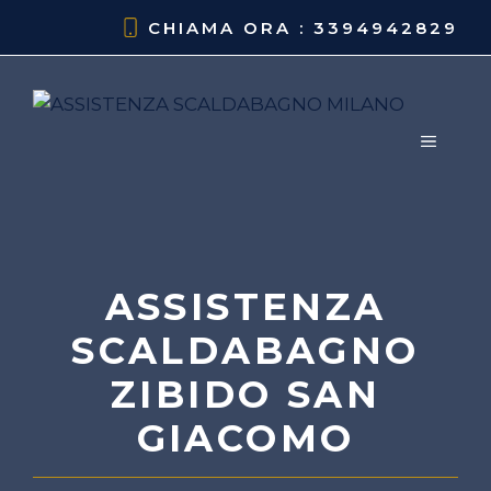
Vai
CHIAMA ORA : 3394942829
al
contenuto
MENU
ASSISTENZA
SCALDABAGNO
ZIBIDO SAN
GIACOMO