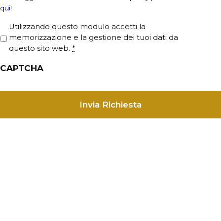
qui!
P
Utilizzando questo modulo accetti la
r
memorizzazione e la gestione dei tuoi dati da
i
questo sito web.
*
v
CAPTCHA
a
c
y
*