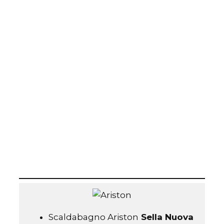
Scaldacqua Pompa di
Calore
Sella Nuova
Milano
Scaldacqua Prezzi
Sella
Nuova Milano
Scaldacqua Costi
Sella
Nuova Milano
Scaldacqua a Metano
Sella Nuova Milano
Scaldabagno Ariston
Sella Nuova