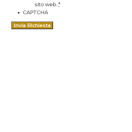
sito web.
*
CAPTCHA
Vendita Scaldabagno
Quartiere Comasina
Milano
Installazione