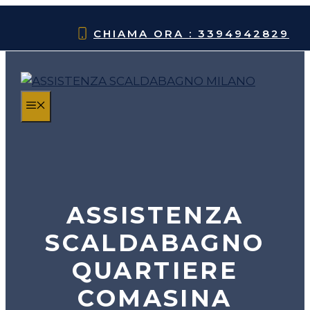
Vai
al
CHIAMA ORA : 3394942829
contenuto
MENU
ASSISTENZA
SCALDABAGNO
QUARTIERE
COMASINA